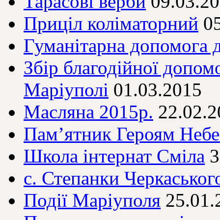
Тарасові верби
09.03.2
Приціл коліматорний
0
Гуманітарна допомога д
Збір благодійної допом
Маріуполі
01.03.2015
Масляна 2015р.
22.02.2
Пам’ятник Героям Небе
Школа інтернат Сміла
3
с. Степанки Черкаськог
Події Маріуполя
25.01.