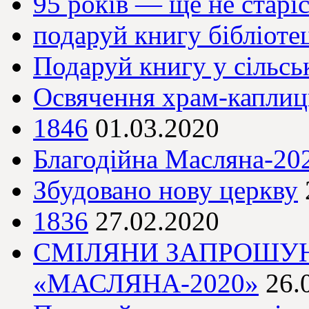
95 років — ще не старі
подаруй книгу бібліоте
Подаруй книгу у сільсь
Освячення храм-капли
1846
01.03.2020
Благодійна Масляна-20
Збудовано нову церкву
1836
27.02.2020
СМІЛЯНИ ЗАПРОШУЮ
«МАСЛЯНА-2020»
26.