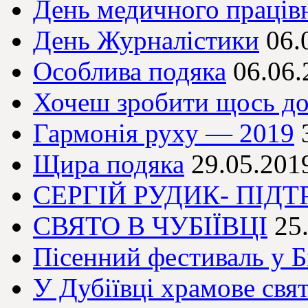
День медичного праців
День Журналістики
06.
Особлива подяка
06.06.
Хочеш зробити щось доб
Гармонія руху — 2019
Щира подяка
29.05.201
СЕРГІЙ РУДИК- ПІД
СВЯТО В ЧУБІЇВЦІ
25
Пісенний фестиваль у Бі
У Дубіївці храмове свя