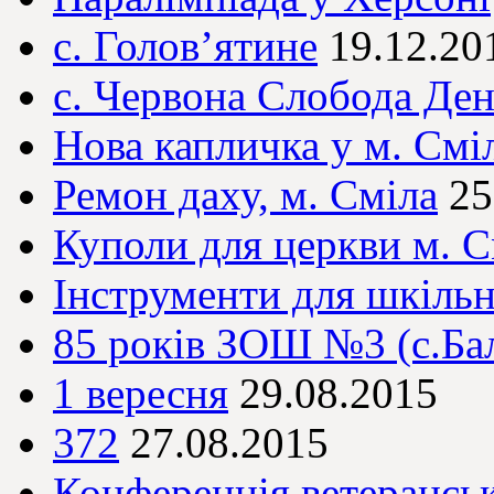
с. Голов’ятине
19.12.20
с. Червона Слобода Де
Нова капличка у м. Смі
Ремон даху, м. Сміла
25
Куполи для церкви м. С
Інструменти для шкільн
85 років ЗОШ №3 (с.Ба
1 вересня
29.08.2015
372
27.08.2015
Конференція ветерансько