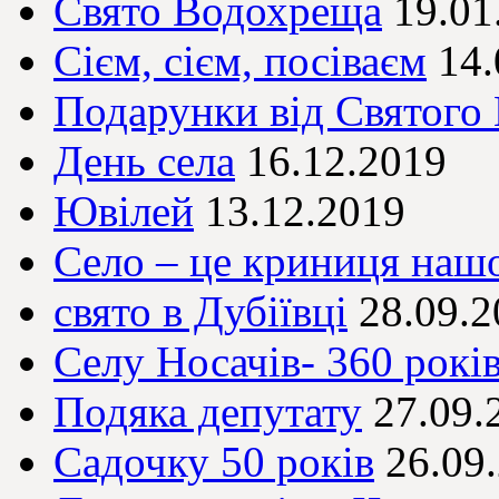
Свято Водохреща
19.01
Сієм, сієм, посіваєм
14.
Подарунки від Святого
День села
16.12.2019
Ювілей
13.12.2019
Село – це криниця на
свято в Дубіївці
28.09.2
Селу Носачів- 360 рокі
Подяка депутату
27.09.
Садочку 50 років
26.09