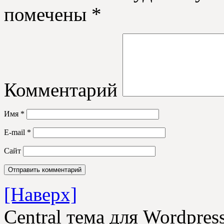
помечены
*
Комментарий
Имя
*
E-mail
*
Сайт
[Наверх]
Central тема для Wordpre