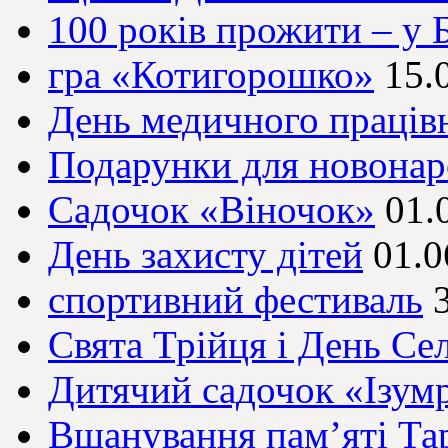
100 років прожити – у 
гра «Котигорошко»
15.
День медичного праців
Подарунки для новона
Садочок «Віночок»
01.
День захисту дітей
01.0
спортивний фестиваль
Свята Трійця і День Се
Дитячий садочок «Ізум
Вшанування пам’яті Та