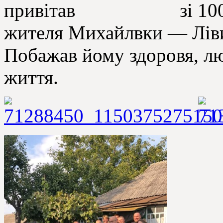
привітав зі 100 річ
жителя Михайлвки — Ліви
Побажав йому здоровя, лю
життя.