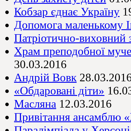
Кобзар єднає Україну
1
Допомога маленькому І
Патріотично-виховний з
Храм преподобної муч
30.03.2016
Андрій Вовк
28.03.201
«Обдаровані діти»
16.0
Масляна
12.03.2016
Привітання ансамблю 
Паралімпіада у Херсоні