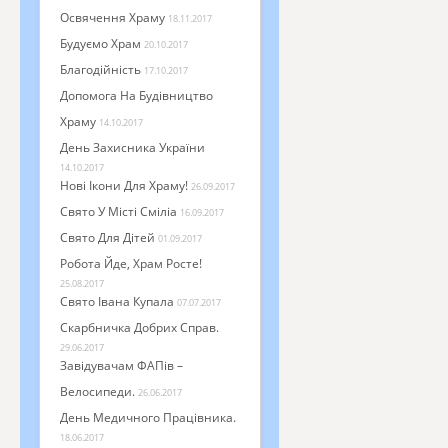
Освячення Храму
18.11.2017
Будуємо Храм
20.10.2017
Благодійність
17.10.2017
Допомога На Будівництво
Храму
14.10.2017
День Захисника України
14.10.2017
Нові Ікони Для Храму!
26.09.2017
Свято У Місті Сміліа
16.09.2017
Свято Для Дітей
01.09.2017
Робота Йде, Храм Росте!
25.08.2017
Свято Івана Купала
07.07.2017
Скарбничка Добрих Справ.
29.06.2017
Завідувачам ФАПів –
Велосипеди.
26.06.2017
День Медичного Працівника.
18.06.2017