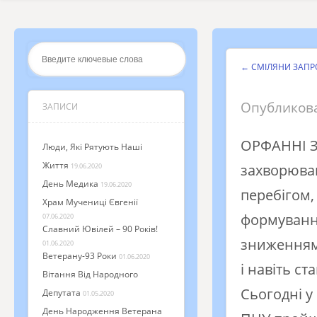
←
СМІЛЯНИ ЗАПР
Опубликов
ЗАПИСИ
ОРФАННІ З
Люди, Які Рятують Наші
Життя
захворюван
19.06.2020
День Медика
19.06.2020
перебігом
Храм Мучениці Євгенії
формування
07.06.2020
Славний Ювілей – 90 Років!
зниженням 
01.06.2020
Ветерану-93 Роки
01.06.2020
і навіть ст
Вітання Від Народного
Сьогодні у
Депутата
01.05.2020
День Народження Ветерана