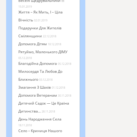
Веселі Щедрувальники !!!
15.01.2019
Життя – Як Мить, І – Ціла
Вічність
02.01.2019
Подарунки Для Жителів
Смілянщини
22.12.2018
Допомога Дітям
18.12.2018
Рятуймо, Маленького ДІМУ
05.12.2018
Благодійна Допомога
05.12.2018
Милосердя Та Любов До
Ближнього
03.12.2018
Змагання З Шахів
01.12.2018
Допомога Ветеранам
30.11.2018
Дитячий Садок — Це Країна
Дитинства…
28.11.2018
День Народження Села
18.11.2018
Село – Криниця Нашого