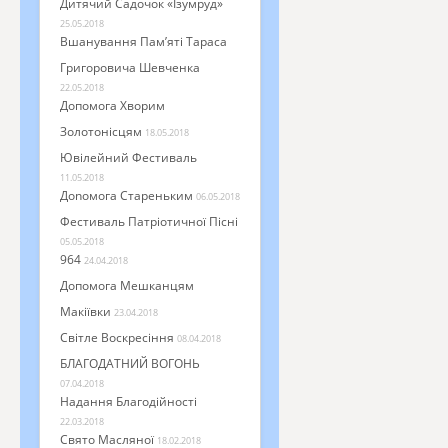
Дитячий Садочок «Ізумруд»
25.05.2018
Вшанування Пам’яті Тараса
Григоровича Шевченка
22.05.2018
Допомога Хворим
Золотонісцям
18.05.2018
Ювілейний Фестиваль
11.05.2018
Доnомога Стареньким
06.05.2018
Фестиваль Патріотичної Пісні
05.05.2018
964
24.04.2018
Допомога Мешканцям
Макіївки
23.04.2018
Світле Воскресіння
08.04.2018
БЛАГОДАТНИЙ ВОГОНЬ
07.04.2018
Надання Благодійності
22.03.2018
Свято Масляної
18.02.2018