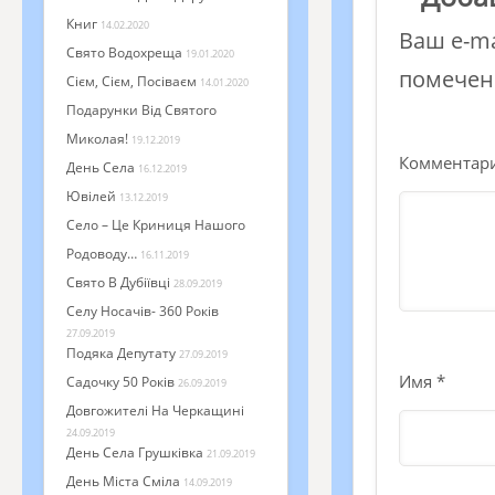
Книг
14.02.2020
Ваш e-ma
Свято Водохреща
19.01.2020
помече
Сієм, Сієм, Посіваєм
14.01.2020
Подарунки Від Святого
Миколая!
19.12.2019
Комментар
День Села
16.12.2019
Ювілей
13.12.2019
Село – Це Криниця Нашого
Родоводу…
16.11.2019
Свято В Дубіївці
28.09.2019
Селу Носачів- 360 Років
27.09.2019
Подяка Депутату
27.09.2019
Имя
*
Садочку 50 Років
26.09.2019
Довгожителі На Черкащині
24.09.2019
День Села Грушківка
21.09.2019
День Міста Сміла
14.09.2019