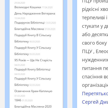
ПЦУ пройшл
29.04.2020
Великодні Кошики
17.04.2020
рідкісні хв
День Народження Ветерана
терпеливі 
15.04.2020
Подарунок Бібліотеці
13.03.2020
стукати у 
Благодійна Масляна
07.03.2020
або десятки
Подаруй Книгу В Сільську
Бібліотеку
свого боку
06.03.2020
Подаруй Книгу У Сільську
ПЦУ , Елеос
Бібліотеку
05.03.2020
нужденних,
95 Років — Ще Не Старість
04.03.2020
питання пе
Подаруй Книгу Бібліотеці
04.03.2020
спасіння в
Подаруй Книгу У Сільську
організаці
Бібліотеку
02.03.2020
Освячення Храм-Каплицю
Перетятьк
01.03.2020
1846
Сергей Дм
01.03.2020
Благодійна Масляна-2020