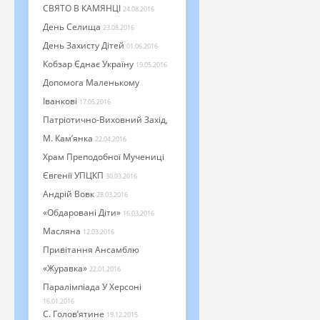
СВЯТО В КАМЯНЦІ
24.08.2016
День Селища
23.08.2016
День Захисту Дітей
01.06.2016
Кобзар Єднає Україну
19.05.2016
Допомога Маленькому
Іванкові
17.05.2016
Патріотично-Виховний Захід,
М. Кам’янка
22.04.2016
Храм Преподобної Мучениці
Євгенії УПЦКП
30.03.2016
Андрій Вовк
28.03.2016
«Обдаровані Діти»
16.03.2016
Масляна
12.03.2016
Привітання Ансамблю
«Журавка»
22.01.2016
Паралімпіада У Херсоні
16.01.2016
С. Голов’ятине
19.12.2015