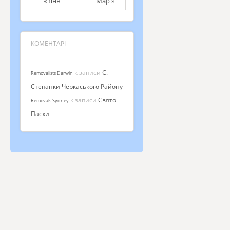
« Янв
Мар »
КОМЕНТАРІ
к записи
С.
Removalists Darwin
Степанки Черкаського Району
к записи
Свято
Removals Sydney
Пасхи