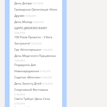
День Дніпра
07.07.2018
Громадська Організація «Коло
Друзів»
23.06.2018
День Молоді
23.06.2018
ЩИРО ДЯКУЄМО ВАМ!!!
23.06.2018
100 Років Прожити – У Бога
Заслужити!
22.06.2018
Гра «Котигорошко»
15.06.2018
День Медичного Працівника
13.06.2018
Подарунки Для
Новонароджених
01.06.2018
Садочок «Віночок»
01.06.2018
День Захисту Дітей
01.06.2018
Спортивний Фестиваль
31.05.2018
Свята Трійця І День Села
27.05.2018