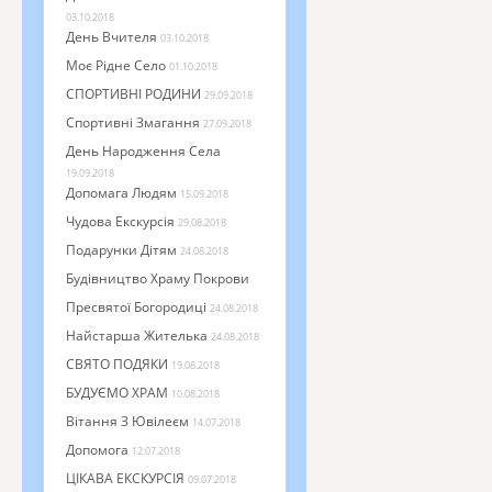
03.10.2018
День Вчителя
03.10.2018
Моє Рідне Село
01.10.2018
СПОРТИВНІ РОДИНИ
29.09.2018
Спортивні Змагання
27.09.2018
День Народження Села
19.09.2018
Допомага Людям
15.09.2018
Чудова Екскурсія
29.08.2018
Подарунки Дітям
24.08.2018
Будівництво Храму Покрови
Пресвятої Богородиці
24.08.2018
Найстарша Жителька
24.08.2018
СВЯТО ПОДЯКИ
19.08.2018
БУДУЄМО ХРАМ
10.08.2018
Вітання З Ювілеєм
14.07.2018
Допомога
12.07.2018
ЦІКАВА ЕКСКУРСІЯ
09.07.2018