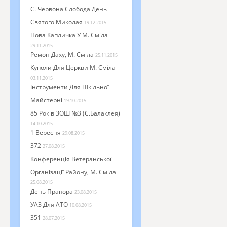
С. Червона Слобода День
Святого Миколая
19.12.2015
Нова Капличка У М. Сміла
29.11.2015
Ремон Даху, М. Сміла
25.11.2015
Куполи Для Церкви М. Сміла
03.11.2015
Інструменти Для Шкільної
Майстерні
19.10.2015
85 Років ЗОШ №3 (с.Балаклея)
14.10.2015
1 Вересня
29.08.2015
372
27.08.2015
Конференція Ветеранської
Організації Району, М. Сміла
25.08.2015
День Прапора
23.08.2015
УАЗ Для АТО
10.08.2015
351
28.07.2015