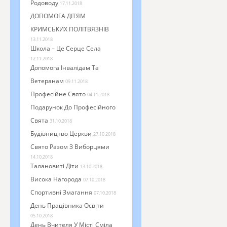
Родоводу
17.11.2018
ДОПОМОГА ДІТЯМ
КРИМСЬКИХ ПОЛІТВЯЗНІВ
13.11.2018
Школа – Це Серце Села
12.11.2018
Допомога Інвалідам Та
Ветеранам
09.11.2018
Професійне Свято
04.11.2018
Подарунок До Професійного
Свята
31.10.2018
Будівництво Церкви
27.10.2018
Свято Разом З Виборцями
14.10.2018
Талановиті Діти
13.10.2018
Висока Нагорода
07.10.2018
Спортивні Змагання
07.10.2018
День Працівника Освіти
05.10.2018
День Вчителя У Місті Сміла