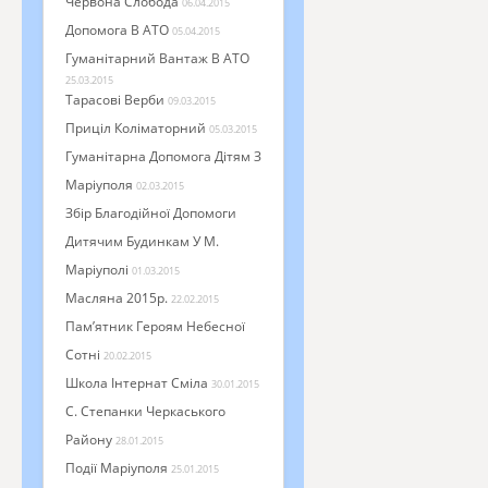
Червона Слобода
06.04.2015
Допомога В АТО
05.04.2015
Гуманітарний Вантаж В АТО
25.03.2015
Тарасові Верби
09.03.2015
Приціл Коліматорний
05.03.2015
Гуманітарна Допомога Дітям З
Маріуполя
02.03.2015
Збір Благодійної Допомоги
Дитячим Будинкам У М.
Маріуполі
01.03.2015
Масляна 2015р.
22.02.2015
Пам’ятник Героям Небесної
Сотні
20.02.2015
Школа Інтернат Сміла
30.01.2015
С. Степанки Черкаського
Району
28.01.2015
Події Маріуполя
25.01.2015