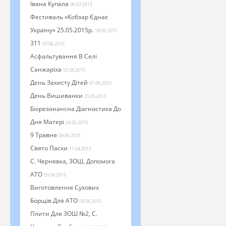
Івана Купала
06.07.2015
Фестиваль «Кобзар Єднає
Україну» 25.05.2015р.
18.06.2015
311
07.06.2015
Асфальтування В Селі
Санжаріха
02.06.2015
День Захисту Дітей
01.06.2015
День Вишиванки
25.05.2015
Біорезонансна Діагностика До
Дня Матері
24.05.2015
9 Травня
09.05.2015
Свято Пасхи
11.04.2015
С. Чернявка, ЗОШ, Допомога
АТО
09.04.2015
Виготовлення Сухових
Борщів Для АТО
09.04.2015
Плити Для ЗОШ №2, С.