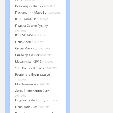
Великодній Кошик
24.04.2019
Пасхальний Марафон
23.04.2019
ЮНІ ТАЛАНТИ
12.04.2019
Подяка Сергію Рудику !
09.04.2019
ЮНІ ЧИТАЧІ
28.03.2019
Нова Алея
20.03.2019
Сміла Масниця
09.03.2019
Свято Для Жінок
07.03.2019
Масляниця -2019
04.03.2019
100- Річний Ювілей
27.02.2019
Розпочато Будівництво
14.02.2019
Ми Памятаємо
12.02.2019
День Визволення Сміли
29.01.2019
Подяка За Допомогу
28.01.2019
Нова Капличка
23.01.2019