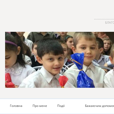
БЛАГО
Головна
Про мене
Події
Бажаючим допомо