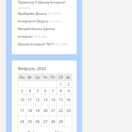
Проектор У Школу-Інтернат
28.12.2014
Крейдова Дошка
25.12.2014
Інтернати Округу
19.12.2014
Михайлівська Школа-
Інтернат
19.12.2014
Школа-Інтернат №11
08.12.2014
Февраль 2020
Пн
Вт
Ср
Чт
Пт
Сб
Вс
1
2
3
4
5
6
7
8
9
10
11
12
13
14
15
16
17
18
19
20
21
22
23
24
25
26
27
28
29