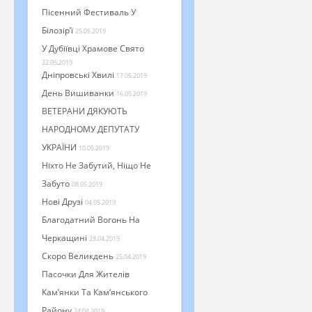
Пісенний Фестиваль У
Білозір’ї
25.05.2019
У Дубіївці Храмове Свято
22.05.2019
Дніпровські Хвилі
17.05.2019
День Вишиванки
16.05.2019
ВЕТЕРАНИ ДЯКУЮТЬ
НАРОДНОМУ ДЕПУТАТУ
УКРАЇНИ
10.05.2019
Ніхто Не Забутий, Ніщо Не
Забуто
08.05.2019
Нові Друзі
04.05.2019
Благодатний Вогонь На
Черкащині
28.04.2019
Скоро Великдень
25.04.2019
Пасочки Для Жителів
Кам’янки Та Кам‘янського
Району
24.04.2019