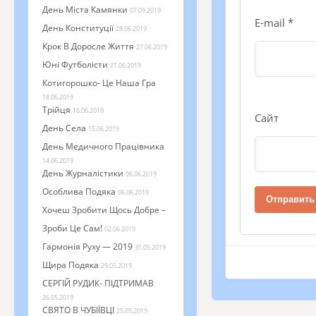
День Міста Камянки
07.09.2019
E-mail
*
День Конституції
28.06.2019
Крок В Доросле Життя
27.06.2019
Юні Футболісти
21.06.2019
Котигорошко- Це Наша Гра
18.06.2019
Трійця
16.06.2019
Сайт
День Села
15.06.2019
День Медичного Працівника
14.06.2019
День Журналістики
06.06.2019
Особлива Подяка
06.06.2019
Хочеш Зробити Щось Добре –
Зроби Це Сам!
02.06.2019
Гармонія Руху — 2019
31.05.2019
Щира Подяка
29.05.2019
СЕРГІЙ РУДИК- ПІДТРИМАВ
26.05.2019
СВЯТО В ЧУБІЇВЦІ
25.05.2019