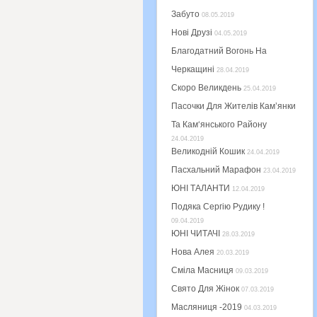
Забуто
08.05.2019
Нові Друзі
04.05.2019
Благодатний Вогонь На
Черкащині
28.04.2019
Скоро Великдень
25.04.2019
Пасочки Для Жителів Кам’янки
Та Кам‘янського Району
24.04.2019
Великодній Кошик
24.04.2019
Пасхальний Марафон
23.04.2019
ЮНІ ТАЛАНТИ
12.04.2019
Подяка Сергію Рудику !
09.04.2019
ЮНІ ЧИТАЧІ
28.03.2019
Нова Алея
20.03.2019
Сміла Масниця
09.03.2019
Свято Для Жінок
07.03.2019
Масляниця -2019
04.03.2019