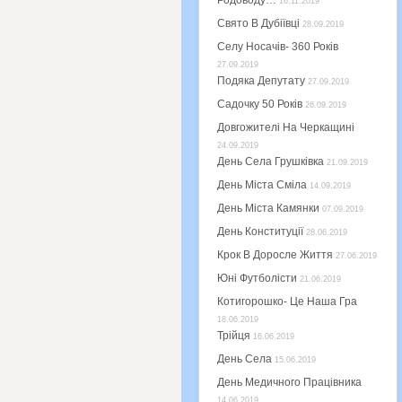
Родоводу…
16.11.2019
Свято В Дубіївці
28.09.2019
Селу Носачів- 360 Років
27.09.2019
Подяка Депутату
27.09.2019
Садочку 50 Років
26.09.2019
Довгожителі На Черкащині
24.09.2019
День Села Грушківка
21.09.2019
День Міста Сміла
14.09.2019
День Міста Камянки
07.09.2019
День Конституції
28.06.2019
Крок В Доросле Життя
27.06.2019
Юні Футболісти
21.06.2019
Котигорошко- Це Наша Гра
18.06.2019
Трійця
16.06.2019
День Села
15.06.2019
День Медичного Працівника
14.06.2019