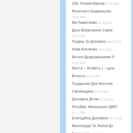
100- Річний Ювілей
27.02.2019
Розпочато Будівництво
14.02.2019
Ми Памятаємо
12.02.2019
День Визволення Сміли
29.01.2019
Подяка За Допомогу
28.01.2019
Нова Капличка
23.01.2019
Веселі Щедрувальники !!!
15.01.2019
Життя – Як Мить, І – Ціла
Вічність
02.01.2019
Подарунки Для Жителів
Смілянщини
22.12.2018
Допомога Дітям
18.12.2018
Рятуймо, Маленького ДІМУ
05.12.2018
Благодійна Допомога
05.12.2018
Милосердя Та Любов До