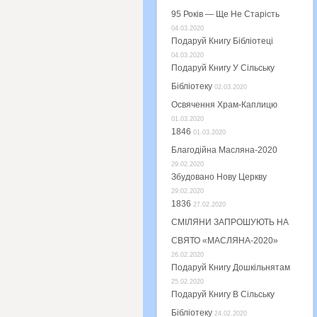
95 Років — Ще Не Старість
04.03.2020
Подаруй Книгу Бібліотеці
04.03.2020
Подаруй Книгу У Сільську
Бібліотеку
02.03.2020
Освячення Храм-Каплицю
01.03.2020
1846
01.03.2020
Благодійна Масляна-2020
29.02.2020
Збудовано Нову Церкву
29.02.2020
1836
27.02.2020
СМІЛЯНИ ЗАПРОШУЮТЬ НА
СВЯТО «МАСЛЯНА-2020»
26.02.2020
Подаруй Книгу Дошкільнятам
25.02.2020
Подаруй Книгу В Сільську
Бібліотеку
24.02.2020