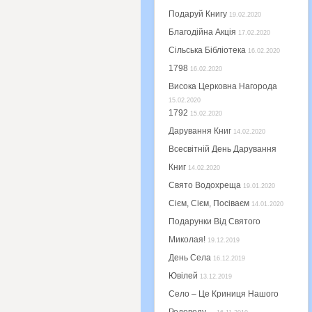
Подаруй Книгу
19.02.2020
Благодійна Акція
17.02.2020
Сільська Бібліотека
16.02.2020
1798
16.02.2020
Висока Церковна Нагорода
15.02.2020
1792
15.02.2020
Дарування Книг
14.02.2020
Всесвітній День Дарування
Книг
14.02.2020
Свято Водохреща
19.01.2020
Сієм, Сієм, Посіваєм
14.01.2020
Подарунки Від Святого
Миколая!
19.12.2019
День Села
16.12.2019
Ювілей
13.12.2019
Село – Це Криниця Нашого