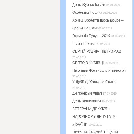
День Журналістики
06.06.2019
Особлива Подяка
06.06.2019
Хочеш Зробити Щось Добре –
Зроби Це Сам!
02.06.2019
Гармонія Руху — 2019
31.05.2019
Щира Подяка
29.05.2019
СЕРГІЙ РУДИК- ПІДТРИМАВ
26.05.2019
СВЯТО В ЧУБІЇВЦІ
25.05.2019
Пісенний Фестиваль У Білозір’ї
25.05.2019
У Дубіївці Храмове Свято
22.05.2019
Дніпровські Хвилі
17.05.2019
День Вишиванки
16.05.2019
ВЕТЕРАНИ ДЯКУЮТЬ
НАРОДНОМУ ДЕПУТАТУ
УКРАЇНИ
10.05.2019
Ніхто Не Забутий, Ніщо Не