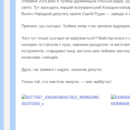
25травня 2019 року в Чубівці (Думанецька сільська рада), 
свято. Тут проходить перший всеукраїнський Козацько-кобз
Волю».Народний депутату країни Сергій Рудик — завжди зі 
Приємно, що сьогодні, Чубівка знову стає центром відродже
Чого тут тільки сьогодні не відбувається!? Майстер-класи з
палицею та стрільби з лука, навчання рукоділлю та вигото
інструментів, стародавні танці, виступи шкіл бойових мисте
колективів і кобзарів.
Друзі, так тримати і надалі, зазначив депутат.
Тільки той, хто пам’ятає минуле, — має майбутнє!