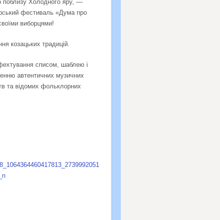
що поблизу Холодного яру, —
арський фестиваль «Дума про
своїми виборцями!
ння козацьких традицій.
 фехтування списом, шаблею і
вленню автентичних музичних
цтв та відомих фольклорних