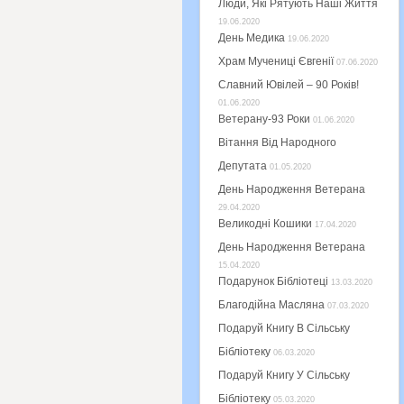
Люди, Які Рятують Наші Життя
19.06.2020
День Медика
19.06.2020
Храм Мучениці Євгенії
07.06.2020
Славний Ювілей – 90 Років!
01.06.2020
Ветерану-93 Роки
01.06.2020
Вітання Від Народного
Депутата
01.05.2020
День Народження Ветерана
29.04.2020
Великодні Кошики
17.04.2020
День Народження Ветерана
15.04.2020
Подарунок Бібліотеці
13.03.2020
Благодійна Масляна
07.03.2020
Подаруй Книгу В Сільську
Бібліотеку
06.03.2020
Подаруй Книгу У Сільську
Бібліотеку
05.03.2020