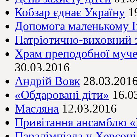
Кобзар єднає Україну
1
Допомога маленькому І
Патріотично-виховний з
Храм преподобної муч
30.03.2016
Андрій Вовк
28.03.201
«Обдаровані діти»
16.0
Масляна
12.03.2016
Привітання ансамблю 
Паралімпіада у Херсоні