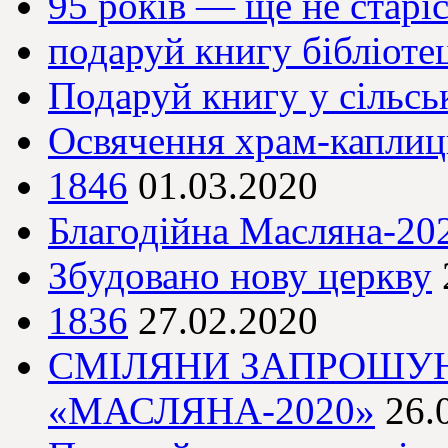
95 років — ще не старі
подаруй книгу бібліоте
Подаруй книгу у сільсь
Освячення храм-капли
1846
01.03.2020
Благодійна Масляна-20
Збудовано нову церкву
1836
27.02.2020
СМІЛЯНИ ЗАПРОШУЮ
«МАСЛЯНА-2020»
26.