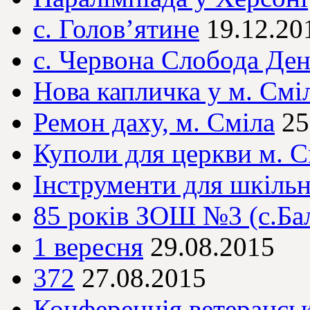
с. Голов’ятине
19.12.20
с. Червона Слобода Де
Нова капличка у м. Смі
Ремон даху, м. Сміла
25
Куполи для церкви м. С
Інструменти для шкільн
85 років ЗОШ №3 (с.Ба
1 вересня
29.08.2015
372
27.08.2015
Конференція ветерансько