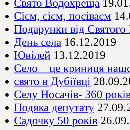
Свято Водохреща
19.01
Сієм, сієм, посіваєм
14.
Подарунки від Святого
День села
16.12.2019
Ювілей
13.12.2019
Село – це криниця на
свято в Дубіївці
28.09.2
Селу Носачів- 360 рокі
Подяка депутату
27.09.
Садочку 50 років
26.09