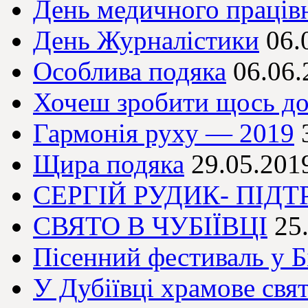
День медичного праців
День Журналістики
06.
Особлива подяка
06.06.
Хочеш зробити щось доб
Гармонія руху — 2019
Щира подяка
29.05.201
СЕРГІЙ РУДИК- ПІД
СВЯТО В ЧУБІЇВЦІ
25
Пісенний фестиваль у Бі
У Дубіївці храмове свя