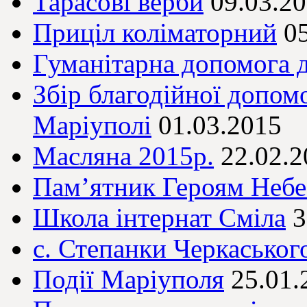
Тарасові верби
09.03.2
Приціл коліматорний
0
Гуманітарна допомога д
Збір благодійної допом
Маріуполі
01.03.2015
Масляна 2015р.
22.02.2
Пам’ятник Героям Небе
Школа інтернат Сміла
3
с. Степанки Черкаськог
Події Маріуполя
25.01.