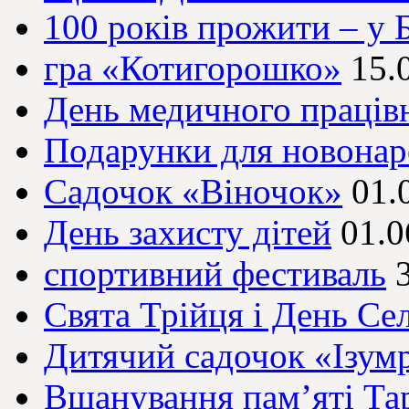
100 років прожити – у 
гра «Котигорошко»
15.
День медичного праців
Подарунки для новона
Садочок «Віночок»
01.
День захисту дітей
01.0
спортивний фестиваль
Свята Трійця і День Се
Дитячий садочок «Ізум
Вшанування пам’яті Та