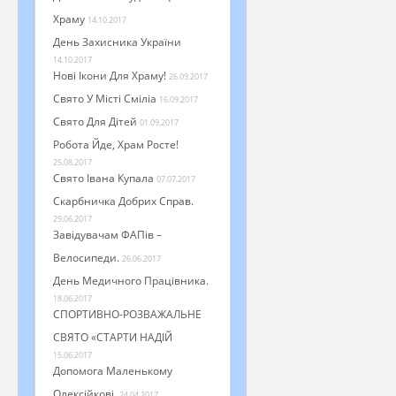
Храму
14.10.2017
День Захисника України
14.10.2017
Нові Ікони Для Храму!
26.09.2017
Свято У Місті Сміліа
16.09.2017
Свято Для Дітей
01.09.2017
Робота Йде, Храм Росте!
25.08.2017
Свято Івана Купала
07.07.2017
Скарбничка Добрих Справ.
29.06.2017
Завідувачам ФАПів –
Велосипеди.
26.06.2017
День Медичного Працівника.
18.06.2017
СПОРТИВНО-РОЗВАЖАЛЬНЕ
СВЯТО «СТАРТИ НАДІЙ
15.06.2017
Допомога Маленькому
Олексійкові.
24.04.2017