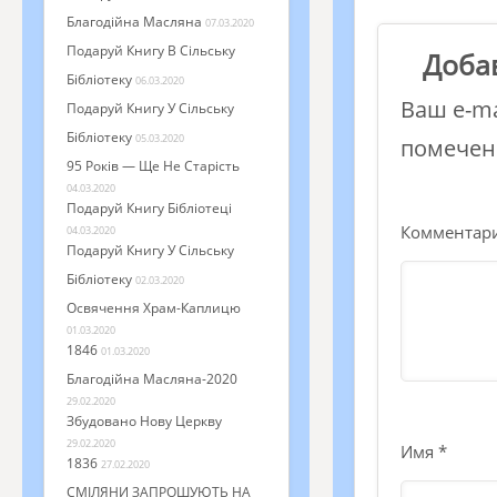
Благодійна Масляна
07.03.2020
Подаруй Книгу В Сільську
Доба
Бібліотеку
06.03.2020
Ваш e-ma
Подаруй Книгу У Сільську
Бібліотеку
05.03.2020
помече
95 Років — Ще Не Старість
04.03.2020
Подаруй Книгу Бібліотеці
Комментар
04.03.2020
Подаруй Книгу У Сільську
Бібліотеку
02.03.2020
Освячення Храм-Каплицю
01.03.2020
1846
01.03.2020
Благодійна Масляна-2020
29.02.2020
Збудовано Нову Церкву
29.02.2020
Имя
*
1836
27.02.2020
СМІЛЯНИ ЗАПРОШУЮТЬ НА