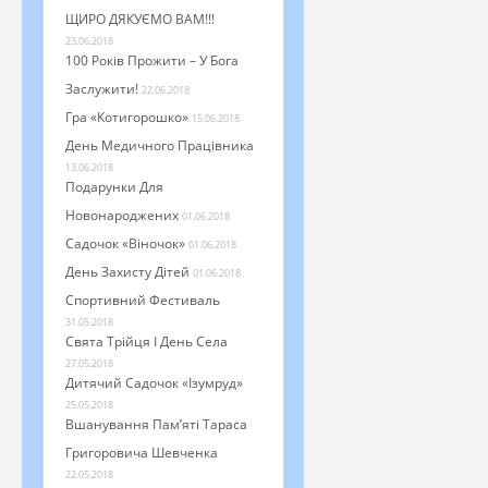
ЩИРО ДЯКУЄМО ВАМ!!!
23.06.2018
100 Років Прожити – У Бога
Заслужити!
22.06.2018
Гра «Котигорошко»
15.06.2018
День Медичного Працівника
13.06.2018
Подарунки Для
Новонароджених
01.06.2018
Садочок «Віночок»
01.06.2018
День Захисту Дітей
01.06.2018
Спортивний Фестиваль
31.05.2018
Свята Трійця І День Села
27.05.2018
Дитячий Садочок «Ізумруд»
25.05.2018
Вшанування Пам’яті Тараса
Григоровича Шевченка
22.05.2018