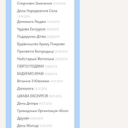
Спортивні Змагання
27.09.2018
День Народження Села
19.09.2018
Допомага Людям
15.09.2018
Чудова Екскурсія
29.08.2018
Подарунки Дітям
24.08.2018
Будівництво Храму Покрови
Пресвятої Богородиці
24.08.2018
Найстарша Жителька
24.08.2018
СВЯТО ПОДЯКИ
19.08.2018
БУДУЄМО ХРАМ
10.08.2018
Вітання З Ювілеєм
14.07.2018
Допомога
12.07.2018
ЦІКАВА ЕКСКУРСІЯ
09.07.2018
День Дніпра
07.07.2018
Громадська Організація «Коло
Друзів»
23.06.2018
День Молоді
23.06.2018