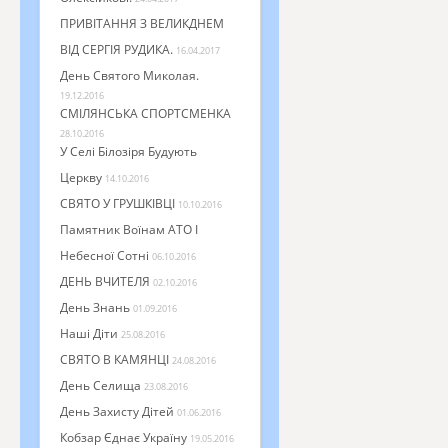
ПРИВІТАННЯ З ВЕЛИКДНЕМ
ВІД СЕРГІЯ РУДИКА.
16.04.2017
День Святого Миколая.
19.12.2016
СМІЛЯНСЬКА СПОРТСМЕНКА
28.10.2016
У Селі Білозіря Будують
Церкву
14.10.2016
СВЯТО У ГРУШКІВЦІ
10.10.2016
Памятник Воїнам АТО І
Небесної Сотні
06.10.2016
ДЕНЬ ВЧИТЕЛЯ
02.10.2016
День Знань
01.09.2016
Наші Діти
25.08.2016
СВЯТО В КАМЯНЦІ
24.08.2016
День Селища
23.08.2016
День Захисту Дітей
01.06.2016
Кобзар Єднає Україну
19.05.2016