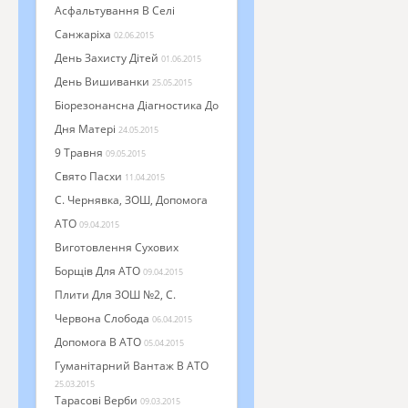
Асфальтування В Селі
Санжаріха
02.06.2015
День Захисту Дітей
01.06.2015
День Вишиванки
25.05.2015
Біорезонансна Діагностика До
Дня Матері
24.05.2015
9 Травня
09.05.2015
Свято Пасхи
11.04.2015
С. Чернявка, ЗОШ, Допомога
АТО
09.04.2015
Виготовлення Сухових
Борщів Для АТО
09.04.2015
Плити Для ЗОШ №2, С.
Червона Слобода
06.04.2015
Допомога В АТО
05.04.2015
Гуманітарний Вантаж В АТО
25.03.2015
Тарасові Верби
09.03.2015