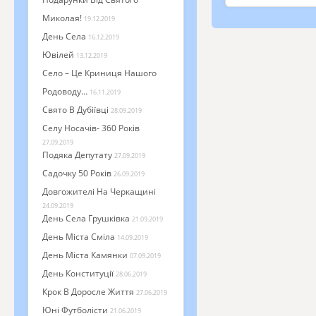
Миколая!
19.12.2019
День Села
16.12.2019
Ювілей
13.12.2019
Село – Це Криниця Нашого
Родоводу…
16.11.2019
Свято В Дубіївці
28.09.2019
Селу Носачів- 360 Років
27.09.2019
Подяка Депутату
27.09.2019
Садочку 50 Років
26.09.2019
Довгожителі На Черкащині
24.09.2019
День Села Грушківка
21.09.2019
День Міста Сміла
14.09.2019
День Міста Камянки
07.09.2019
День Конституції
28.06.2019
Крок В Доросле Життя
27.06.2019
Юні Футболісти
21.06.2019