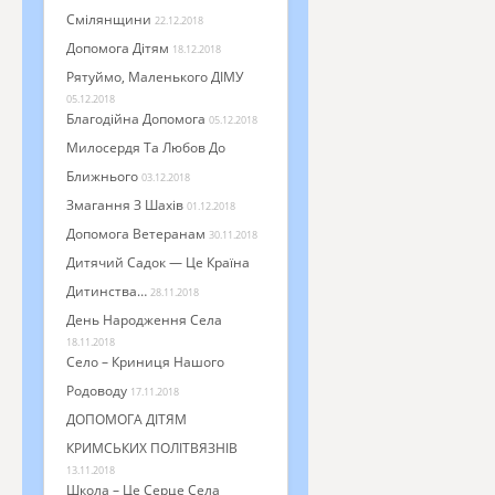
Смілянщини
22.12.2018
Допомога Дітям
18.12.2018
Рятуймо, Маленького ДІМУ
05.12.2018
Благодійна Допомога
05.12.2018
Милосердя Та Любов До
Ближнього
03.12.2018
Змагання З Шахів
01.12.2018
Допомога Ветеранам
30.11.2018
Дитячий Садок — Це Країна
Дитинства…
28.11.2018
День Народження Села
18.11.2018
Село – Криниця Нашого
Родоводу
17.11.2018
ДОПОМОГА ДІТЯМ
КРИМСЬКИХ ПОЛІТВЯЗНІВ
13.11.2018
Школа – Це Серце Села