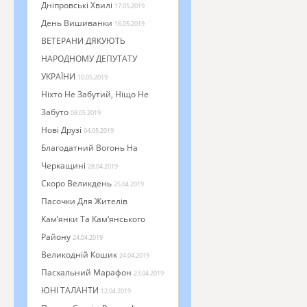
Дніпровські Хвилі
17.05.2019
День Вишиванки
16.05.2019
ВЕТЕРАНИ ДЯКУЮТЬ
НАРОДНОМУ ДЕПУТАТУ
УКРАЇНИ
10.05.2019
Ніхто Не Забутий, Ніщо Не
Забуто
08.05.2019
Нові Друзі
04.05.2019
Благодатний Вогонь На
Черкащині
28.04.2019
Скоро Великдень
25.04.2019
Пасочки Для Жителів
Кам’янки Та Кам‘янського
Району
24.04.2019
Великодній Кошик
24.04.2019
Пасхальний Марафон
23.04.2019
ЮНІ ТАЛАНТИ
12.04.2019