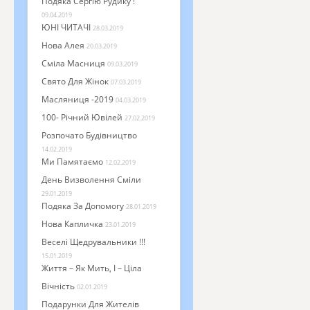
Подяка Сергію Рудику !
09.04.2019
ЮНІ ЧИТАЧІ
28.03.2019
Нова Алея
20.03.2019
Сміла Масниця
09.03.2019
Свято Для Жінок
07.03.2019
Масляниця -2019
04.03.2019
100- Річний Ювілей
27.02.2019
Розпочато Будівництво
14.02.2019
Ми Памятаємо
12.02.2019
День Визволення Сміли
29.01.2019
Подяка За Допомогу
28.01.2019
Нова Капличка
23.01.2019
Веселі Щедрувальники !!!
15.01.2019
Життя – Як Мить, І – Ціла
Вічність
02.01.2019
Подарунки Для Жителів