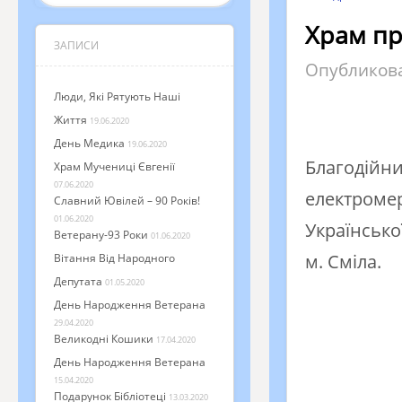
Храм пр
ЗАПИСИ
Опубликов
Люди, Які Рятують Наші
Життя
19.06.2020
День Медика
19.06.2020
Благодійни
Храм Мучениці Євгенії
07.06.2020
електромер
Славний Ювілей – 90 Років!
01.06.2020
Українсько
Ветерану-93 Роки
01.06.2020
м. Сміла.
Вітання Від Народного
Депутата
01.05.2020
День Народження Ветерана
29.04.2020
Великодні Кошики
17.04.2020
День Народження Ветерана
15.04.2020
Подарунок Бібліотеці
13.03.2020