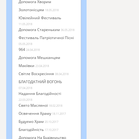
Допомога Хворим
Золотонісцям
18.05.2018
Ювілейний Фестиваль
11.05.2018
Доnомога Стареньким
06.05.2018
Фестиваль Патріотичної Пісні
05.05.2018
964
24.04.2018
Допомога Мешканцям
Макіївки
23.04.2018
Світле Воскресіння
08.04.2018
БЛАГОДАТНИЙ ВОГОНЬ
07.04.2018
Надання Благодійності
22.03.2018
Свято Масляної
18.02.2018
Освячення Храму
18.11.2017
Будуємо Храм
20.10.2017
Благодійність
17.10.2017
Допомога На Будівництво