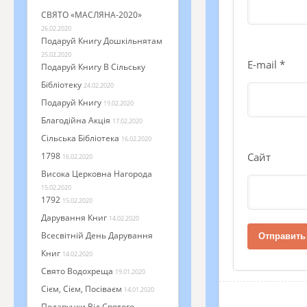
СВЯТО «МАСЛЯНА-2020»
26.02.2020
Подаруй Книгу Дошкільнятам
25.02.2020
E-mail
*
Подаруй Книгу В Сільську
Бібліотеку
24.02.2020
Подаруй Книгу
19.02.2020
Благодійна Акція
17.02.2020
Сільська Бібліотека
16.02.2020
Сайт
1798
16.02.2020
Висока Церковна Нагорода
15.02.2020
1792
15.02.2020
Дарування Книг
14.02.2020
Всесвітній День Дарування
Книг
14.02.2020
Свято Водохреща
19.01.2020
Сієм, Сієм, Посіваєм
14.01.2020
Подарунки Від Святого