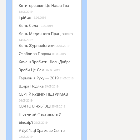
Котигорошко- Це Наша Гра
18.06.2019
Трійця
16.06.2019
День Села
15.06.2019
День Медичного Працівника
14.06.2019
День Журналістики
06.06.2019
Особлива Подяка
06.06.2019
Хочеш Зробити Щось Добре –
Зроби Це Сам!
02.06.2019
Гармонія Руху — 2019
31.05.2019
Щира Подяка
29.05.2019
СЕРГІЙ РУДИК- ПІДТРИМАВ
26.05.2019
СВЯТО В ЧУБІЇВЦІ
25.05.2019
Пісенний Фестиваль У
Білозір’ї
25.05.2019
У Дубіївці Храмове Свято
22.05.2019