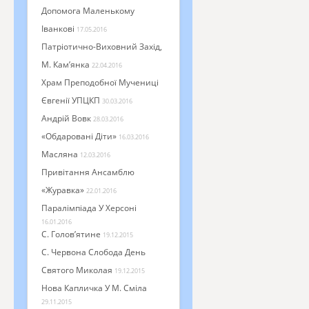
Допомога Маленькому
Іванкові
17.05.2016
Патріотично-Виховний Захід,
М. Кам’янка
22.04.2016
Храм Преподобної Мучениці
Євгенії УПЦКП
30.03.2016
Андрій Вовк
28.03.2016
«Обдаровані Діти»
16.03.2016
Масляна
12.03.2016
Привітання Ансамблю
«Журавка»
22.01.2016
Паралімпіада У Херсоні
16.01.2016
С. Голов’ятине
19.12.2015
С. Червона Слобода День
Святого Миколая
19.12.2015
Нова Капличка У М. Сміла
29.11.2015