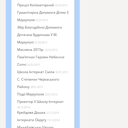
Приціл Коліматорний
05.03.2015
Гуманітарна Допомога Дітям З
Маріуполя
02.03.2015
Збір Благодійної Допомоги
Дитячим Будинкам У М.
Маріуполі
01.03.2015
Масляна 2015р.
22.02.2015
Пам’ятник Героям Небесної
Сотні
20.02.2015
Школа Інтернат Сміла
30.01.2015
С. Степанки Черкаського
Району
28.01.2015
Події Маріуполя
25.01.2015
Проектор У Школу-Інтернат
28.12.2014
Крейдова Дошка
25.12.2014
Інтернати Округу
19.12.2014
Михайлівська Школа-