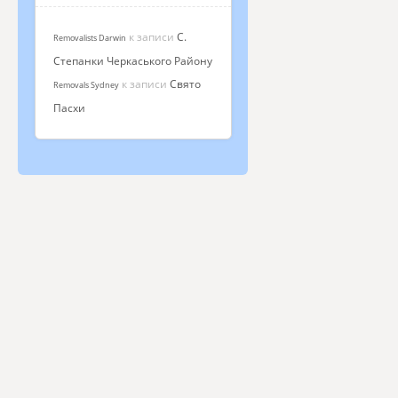
к записи
С.
Removalists Darwin
Степанки Черкаського Району
к записи
Свято
Removals Sydney
Пасхи