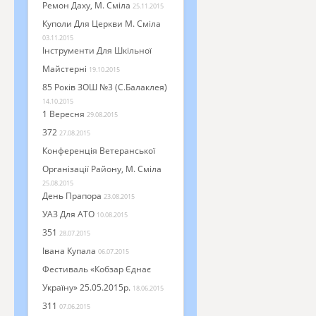
Ремон Даху, М. Сміла
25.11.2015
Куполи Для Церкви М. Сміла
03.11.2015
Інструменти Для Шкільної
Майстерні
19.10.2015
85 Років ЗОШ №3 (с.Балаклея)
14.10.2015
1 Вересня
29.08.2015
372
27.08.2015
Конференція Ветеранської
Організації Району, М. Сміла
25.08.2015
День Прапора
23.08.2015
УАЗ Для АТО
10.08.2015
351
28.07.2015
Івана Купала
06.07.2015
Фестиваль «Кобзар Єднає
Україну» 25.05.2015р.
18.06.2015
311
07.06.2015