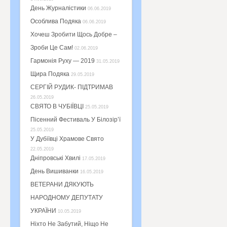
День Журналістики
06.06.2019
Особлива Подяка
06.06.2019
Хочеш Зробити Щось Добре –
Зроби Це Сам!
02.06.2019
Гармонія Руху — 2019
31.05.2019
Щира Подяка
29.05.2019
СЕРГІЙ РУДИК- ПІДТРИМАВ
26.05.2019
СВЯТО В ЧУБІЇВЦІ
25.05.2019
Пісенний Фестиваль У Білозір’ї
25.05.2019
У Дубіївці Храмове Свято
22.05.2019
Дніпровські Хвилі
17.05.2019
День Вишиванки
16.05.2019
ВЕТЕРАНИ ДЯКУЮТЬ
НАРОДНОМУ ДЕПУТАТУ
УКРАЇНИ
10.05.2019
Ніхто Не Забутий, Ніщо Не