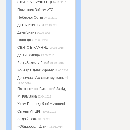
СВЯТО У ГРУШКІВЦІ
10.10.2016
Памятник Воїнам АТО І
Небесної Сотні
06.10.2016
ДЕНЬ ВЧИТЕЛЯ
02.10.2016
День Знань
01.09.2016
Наші Діти
25.08.2016
СВЯТО В КАМЯНЦІ
24.08.2016
День Селища
23.08.2016
День Захисту Дітей
01.06.2016
Кобзар Єднає Україну
19.05.2016
Допомога Маленькому Іванкові
17.05.2016
Патріотично-Виховний Захід,
М. Кам’янка
22.04.2016
Храм Преподобної Мучениці
Євгенії УПЦКП
30.03.2016
Андрій Вовк
28.03.2016
«Обдаровані Діти»
16.03.2016