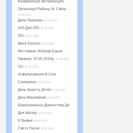
Конференція Ветеранської
Організації Району, М. Сміла
25.08.2015
День Прапора
23.08.2015
УАЗ Для АТО
10.08.2015
351
28.07.2015
Івана Купала
06.07.2015
Фестиваль «Кобзар Єднає
Україну» 25.05.2015р.
18.06.2015
311
07.06.2015
Асфальтування В Селі
Санжаріха
02.06.2015
День Захисту Дітей
01.06.2015
День Вишиванки
25.05.2015
Біорезонансна Діагностика До
Дня Матері
24.05.2015
9 Травня
09.05.2015
Свято Пасхи
11.04.2015