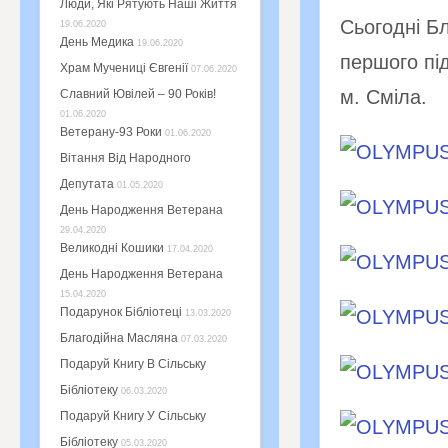
Люди, Які Рятують Наші Життя
Сьогодні Б
19.06.2020
День Медика
19.06.2020
першого під
Храм Мучениці Євгенії
07.06.2020
м. Сміла.
Славний Ювілей – 90 Років!
01.06.2020
Ветерану-93 Роки
01.06.2020
Вітання Від Народного
Депутата
01.05.2020
День Народження Ветерана
29.04.2020
Великодні Кошики
17.04.2020
День Народження Ветерана
15.04.2020
Подарунок Бібліотеці
13.03.2020
Благодійна Масляна
07.03.2020
Подаруй Книгу В Сільську
Бібліотеку
06.03.2020
Подаруй Книгу У Сільську
Бібліотеку
05.03.2020