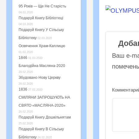
95 Років — Ще Не Старість
04.03.2020
Подаруй Книгу Бібліотеці
04.03.2020
Подаруй Книгу У Сільську
Бібліотеку
02.03.2020
Доба
Освячення Храм-Каплицю
01.03.2020
Ваш e-ma
1846
01.03.2020
помечен
Благодійна Масляна-2020
29.02.2020
Збудовано Нову Церкву
29.02.2020
Комментари
1836
27.02.2020
СМІЛЯНИ ЗАПРОШУЮТЬ НА
СВЯТО «МАСЛЯНА-2020»
26.02.2020
Подаруй Книгу Дошкільнятам
25.02.2020
Подаруй Книгу В Сільську
Бібліотеку
24.02.2020