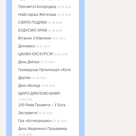
Пресвятої Богородиці
24.08.2018
Найстарша Жителька
24.08.2018
СВЯТО ПОДЯКИ
19.08.2018
БУДУЄМО ХРАМ
10.08.2018
Вітання З Ювілеєм
14.07.2018
Допомога
12.07.2018
ЦІКАВА ЕКСКУРСІЯ
09.07.2018
День Дніпра
07.07.2018
Громадська Організація «Коло
Друзів»
23.06.2018
День Молоді
23.06.2018
ЩИРО ДЯКУЄМО ВАМ!!!
23.06.2018
100 Років Прожити – У Бога
Заслужити!
22.06.2018
Гра «Котигорошко»
15.06.2018
День Медичного Працівника
13.06.2018