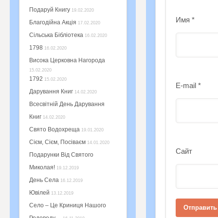
Подаруй Книгу
19.02.2020
Имя
*
Благодійна Акція
17.02.2020
Сільська Бібліотека
16.02.2020
1798
16.02.2020
Висока Церковна Нагорода
15.02.2020
1792
15.02.2020
E-mail
*
Дарування Книг
14.02.2020
Всесвітній День Дарування
Книг
14.02.2020
Свято Водохреща
19.01.2020
Сієм, Сієм, Посіваєм
14.01.2020
Сайт
Подарунки Від Святого
Миколая!
19.12.2019
День Села
16.12.2019
Ювілей
13.12.2019
Село – Це Криниця Нашого