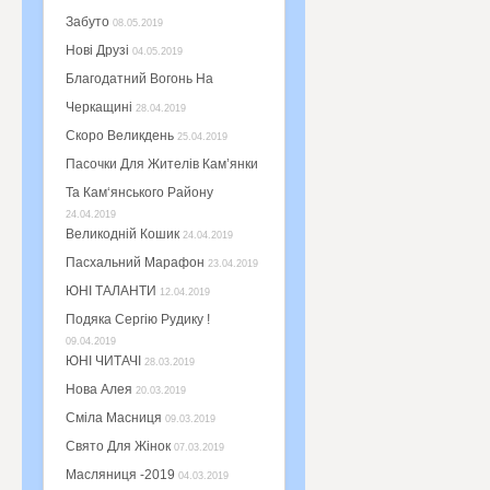
Забуто
08.05.2019
Нові Друзі
04.05.2019
Благодатний Вогонь На
Черкащині
28.04.2019
Скоро Великдень
25.04.2019
Пасочки Для Жителів Кам’янки
Та Кам‘янського Району
24.04.2019
Великодній Кошик
24.04.2019
Пасхальний Марафон
23.04.2019
ЮНІ ТАЛАНТИ
12.04.2019
Подяка Сергію Рудику !
09.04.2019
ЮНІ ЧИТАЧІ
28.03.2019
Нова Алея
20.03.2019
Сміла Масниця
09.03.2019
Свято Для Жінок
07.03.2019
Масляниця -2019
04.03.2019