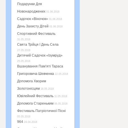
Подарунки Для
Новонароджених
01.06.2018
Садочок «Віночок»
01.06.2018
День Захисту Дітей
01.06.2018
Спортивний Фестиваль
31.05.2018
Свята Трійця І День Села
27.05.2018
Дитячий Садочок «Ізумруд»
25.05.2018
Вшанування Пам’яті Тараса
Григоровича Шевченка
22.05.2018
Допомога Хворим
Золотонісцям
18.05.2018
Ювілейний Фестиваль
11.05.2018
Доnомога Стареньким
06.05.2018
Фестиваль Патріотичної Пісні
05.05.2018
964
24.04.2018