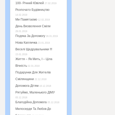
100- Річний Ювілей
27.02.2019
Розпочато Будівництво
14.02.2019
Ми Памятаємо
12.02.2019
День Визволення Сміли
29.01.2019
Подяка За Допомогу
28.01.2019
Нова Капличка
23.01.2019
Веселі Щедрувальники !!!
15.01.2019
Життя – Як Мить, І – Ціла
Вічність
02.01.2019
Подарунки Для Жителів
Смілянщини
22.12.2018
Допомога Дітям
18.12.2018
Рятуймо, Маленького ДІМУ
05.12.2018
Благодійна Допомога
05.12.2018
Милосердя Та Любов До