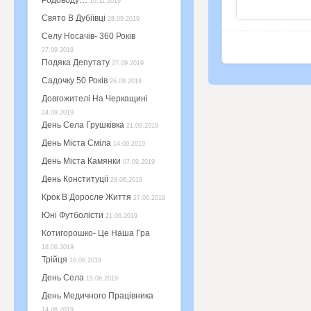
Родоводу…
16.11.2019
Свято В Дубіївці
28.09.2019
Селу Носачів- 360 Років
27.09.2019
Подяка Депутату
27.09.2019
Садочку 50 Років
26.09.2019
Довгожителі На Черкащині
24.09.2019
День Села Грушківка
21.09.2019
День Міста Сміла
14.09.2019
День Міста Камянки
07.09.2019
День Конституції
28.06.2019
Крок В Доросле Життя
27.06.2019
Юні Футболісти
21.06.2019
Котигорошко- Це Наша Гра
18.06.2019
Трійця
16.06.2019
День Села
15.06.2019
День Медичного Працівника
14.06.2019