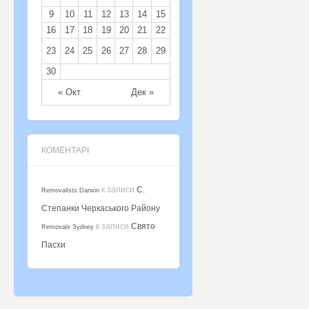
9
10
11
12
13
14
15
16
17
18
19
20
21
22
23
24
25
26
27
28
29
30
« Окт
Дек »
КОМЕНТАРІ
к записи
С.
Removalists Darwin
Степанки Черкаського Району
к записи
Свято
Removals Sydney
Пасхи