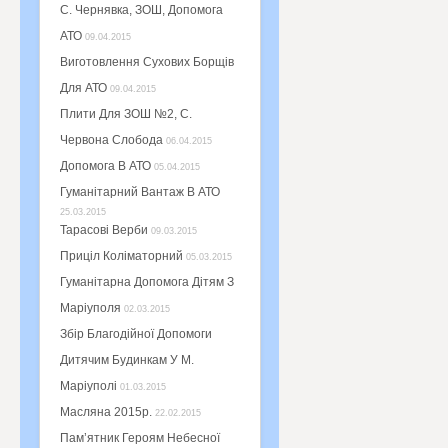
С. Чернявка, ЗОШ, Допомога
АТО
09.04.2015
Виготовлення Сухових Борщів
Для АТО
09.04.2015
Плити Для ЗОШ №2, С.
Червона Слобода
06.04.2015
Допомога В АТО
05.04.2015
Гуманітарний Вантаж В АТО
25.03.2015
Тарасові Верби
09.03.2015
Приціл Коліматорний
05.03.2015
Гуманітарна Допомога Дітям З
Маріуполя
02.03.2015
Збір Благодійної Допомоги
Дитячим Будинкам У М.
Маріуполі
01.03.2015
Масляна 2015р.
22.02.2015
Пам’ятник Героям Небесної