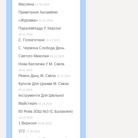
Масляна
12.03.2016
Привітання Ансамблю
«Журавка»
22.01.2016
Паралімпіада У Херсоні
16.01.2016
С. Голов’ятине
19.12.2015
С. Червона Слобода День
Святого Миколая
19.12.2015
Нова Капличка У М. Сміла
29.11.2015
Ремон Даху, М. Сміла
25.11.2015
Куполи Для Церкви М. Сміла
03.11.2015
Інструменти Для Шкільної
Майстерні
19.10.2015
85 Років ЗОШ №3 (с.Балаклея)
14.10.2015
1 Вересня
29.08.2015
372
27.08.2015