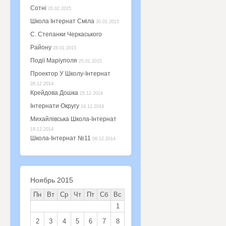
Сотні
20.02.2015
Школа Інтернат Сміла
30.01.2015
С. Степанки Черкаського
Району
28.01.2015
Події Маріуполя
25.01.2015
Проектор У Школу-Інтернат
28.12.2014
Крейдова Дошка
25.12.2014
Інтернати Округу
19.12.2014
Михайлівська Школа-Інтернат
19.12.2014
Школа-Інтернат №11
08.12.2014
Ноябрь 2015
Пн
Вт
Ср
Чт
Пт
Сб
Вс
1
2
3
4
5
6
7
8