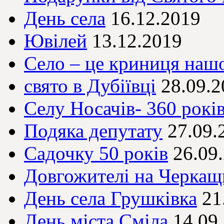
День села
16.12.2019
Ювілей
13.12.2019
Село – це криниця на
свято в Дубіївці
28.09.2
Селу Носачів- 360 рокі
Подяка депутату
27.09.
Садочку 50 років
26.09
Довгожителі на Черкащ
День села Грушківка
21
День міста Сміла
14.09