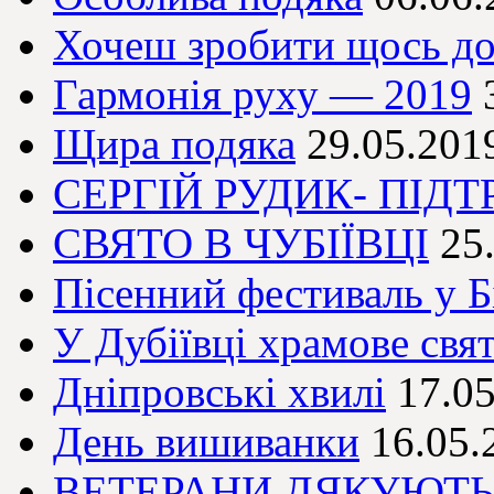
Хочеш зробити щось доб
Гармонія руху — 2019
Щира подяка
29.05.201
СЕРГІЙ РУДИК- ПІД
СВЯТО В ЧУБІЇВЦІ
25
Пісенний фестиваль у Бі
У Дубіївці храмове свя
Дніпровські хвилі
17.0
День вишиванки
16.05.
ВЕТЕРАНИ ДЯКУЮТ