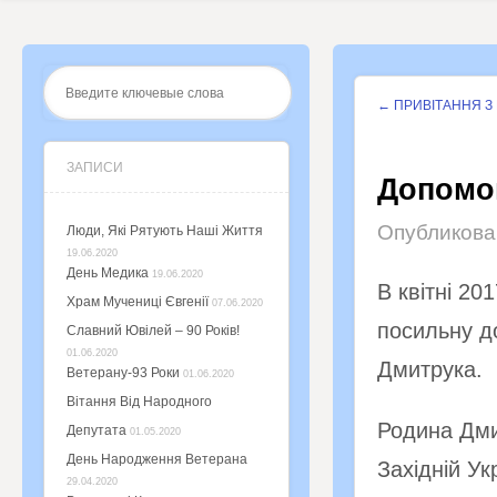
←
ПРИВІТАННЯ З 
ЗАПИСИ
Допомог
Опубликов
Люди, Які Рятують Наші Життя
19.06.2020
День Медика
19.06.2020
В квітні 20
Храм Мучениці Євгенії
07.06.2020
посильну д
Славний Ювілей – 90 Років!
01.06.2020
Дмитрука.
Ветерану-93 Роки
01.06.2020
Вітання Від Народного
Родина Дми
Депутата
01.05.2020
День Народження Ветерана
Західній У
29.04.2020