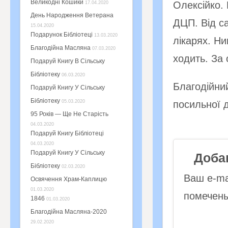
Великодні Кошики
Олексійко. 
17.04.2020
День Народження Ветерана
ДЦП. Від с
15.04.2020
Подарунок Бібліотеці
13.03.2020
лікарях. Ни
Благодійна Масляна
07.03.2020
ходить. За 
Подаруй Книгу В Сільську
Бібліотеку
06.03.2020
Благодійни
Подаруй Книгу У Сільську
Бібліотеку
05.03.2020
посильної 
95 Років — Ще Не Старість
04.03.2020
Подаруй Книгу Бібліотеці
04.03.2020
Подаруй Книгу У Сільську
Доба
Бібліотеку
02.03.2020
Ваш e-ma
Освячення Храм-Каплицю
01.03.2020
помечен
1846
01.03.2020
Благодійна Масляна-2020
29.02.2020