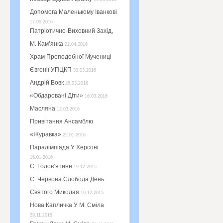
Допомога Маленькому Іванкові
17.05.2016
Патріотично-Виховний Захід,
М. Кам’янка
22.04.2016
Храм Преподобної Мучениці
Євгенії УПЦКП
30.03.2016
Андрій Вовк
28.03.2016
«Обдаровані Діти»
16.03.2016
Масляна
12.03.2016
Привітання Ансамблю
«Журавка»
22.01.2016
Паралімпіада У Херсоні
16.01.2016
С. Голов’ятине
19.12.2015
С. Червона Слобода День
Святого Миколая
19.12.2015
Нова Капличка У М. Сміла
29.11.2015