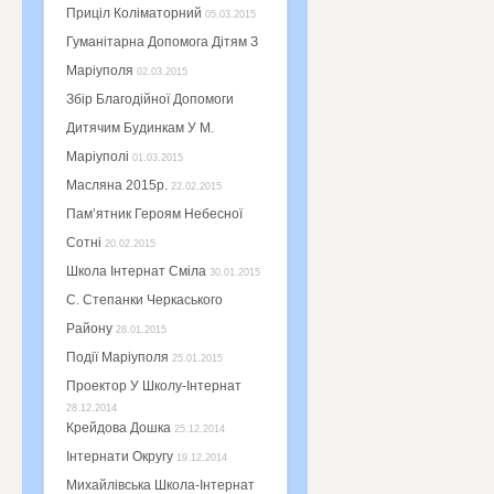
Приціл Коліматорний
05.03.2015
Гуманітарна Допомога Дітям З
Маріуполя
02.03.2015
Збір Благодійної Допомоги
Дитячим Будинкам У М.
Маріуполі
01.03.2015
Масляна 2015р.
22.02.2015
Пам’ятник Героям Небесної
Сотні
20.02.2015
Школа Інтернат Сміла
30.01.2015
С. Степанки Черкаського
Району
28.01.2015
Події Маріуполя
25.01.2015
Проектор У Школу-Інтернат
28.12.2014
Крейдова Дошка
25.12.2014
Інтернати Округу
19.12.2014
Михайлівська Школа-Інтернат