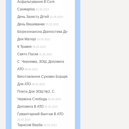
Асфальтування В Селі
Санжаріха
02.06.2015
День Захисту Дітей
01.06.2015
День Вишиванки
25.05.2015
Біорезонансна Діагностика До
Дня Матері
24.05.2015
9 Травня
09.05.2015
Свято Пасхи
11.04.2015
С. Чернявка, ЗОШ, Допомога
АТО
09.04.2015
Виготовлення Сухових Борщів
Для АТО
09.04.2015
Плити Для ЗОШ №2, С.
Червона Слобода
06.04.2015
Допомога В АТО
05.04.2015
Гуманітарний Вантаж В АТО
25.03.2015
Тарасові Верби
09.03.2015