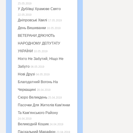
25.05.2019
У Дубіївці Храмове Свято
22.05.2019
Дніпровські Хвилі
17.05.2019
День Вишиванки
16.05.2019
ВЕТЕРАНИ ДЯКУЮТЬ
НАРОДНОМУ ДЕПУТАТУ
УКРАЇНИ
10.05.2019
Ніхто Не Забутий, Ніщо Не
Забуто
08.05.2019
Нові Друзі
04.05.2019
Благодатний Вогонь На
Черкащині
28.04.2019
Скоро Великдень
25.04.2019
Пасочки Для Жителів Кам’янки
Та Кам‘янського Району
24.04.2019
Великодній Кошик
24.04.2019
Пасхальний Марафон
23.04.2019