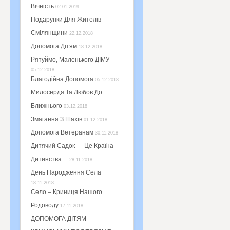
Вічність
02.01.2019
Подарунки Для Жителів
Смілянщини
22.12.2018
Допомога Дітям
18.12.2018
Рятуймо, Маленького ДІМУ
05.12.2018
Благодійна Допомога
05.12.2018
Милосердя Та Любов До
Ближнього
03.12.2018
Змагання З Шахів
01.12.2018
Допомога Ветеранам
30.11.2018
Дитячий Садок — Це Країна
Дитинства…
28.11.2018
День Народження Села
18.11.2018
Село – Криниця Нашого
Родоводу
17.11.2018
ДОПОМОГА ДІТЯМ