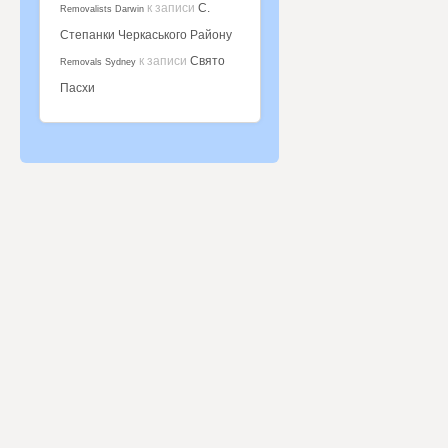
к записи
С.
Removalists Darwin
Степанки Черкаського Району
к записи
Свято
Removals Sydney
Пасхи