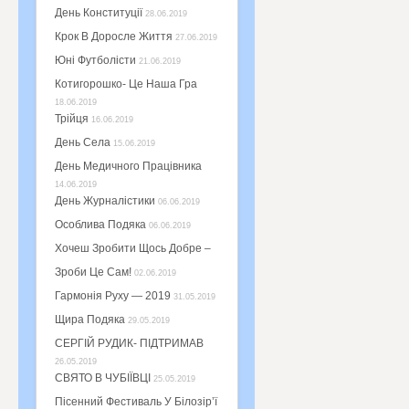
День Конституції
28.06.2019
Крок В Доросле Життя
27.06.2019
Юні Футболісти
21.06.2019
Котигорошко- Це Наша Гра
18.06.2019
Трійця
16.06.2019
День Села
15.06.2019
День Медичного Працівника
14.06.2019
День Журналістики
06.06.2019
Особлива Подяка
06.06.2019
Хочеш Зробити Щось Добре –
Зроби Це Сам!
02.06.2019
Гармонія Руху — 2019
31.05.2019
Щира Подяка
29.05.2019
СЕРГІЙ РУДИК- ПІДТРИМАВ
26.05.2019
СВЯТО В ЧУБІЇВЦІ
25.05.2019
Пісенний Фестиваль У Білозір’ї