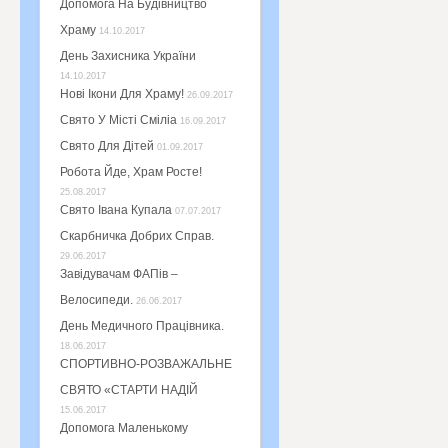
Допомога На Будівництво
Храму
14.10.2017
День Захисника України
14.10.2017
Нові Ікони Для Храму!
26.09.2017
Свято У Місті Сміліа
16.09.2017
Свято Для Дітей
01.09.2017
Робота Йде, Храм Росте!
25.08.2017
Свято Івана Купала
07.07.2017
Скарбничка Добрих Справ.
29.06.2017
Завідувачам ФАПів –
Велосипеди.
26.06.2017
День Медичного Працівника.
18.06.2017
СПОРТИВНО-РОЗВАЖАЛЬНЕ
СВЯТО «СТАРТИ НАДІЙ
15.06.2017
Допомога Маленькому