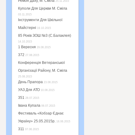
Ремон Даху, М. Сміла
25.11.2015
Куполи Для Церкви М. Сміла
03.11.2015
Інструменти Для Шкільної
Майстерні
19.10.2015
85 Років ЗОШ №3 (с.Балаклея)
14.10.2015
1 Вересня
29.08.2015
372
27.08.2015
Конференція Ветеранської
Організації Району, М. Сміла
25.08.2015
День Прапора
23.08.2015
УАЗ Для АТО
10.08.2015
351
28.07.2015
Івана Купала
06.07.2015
Фестиваль «Кобзар Єднає
Україну» 25.05.2015р.
18.06.2015
311
07.06.2015