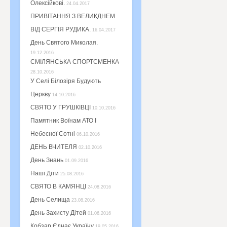
Олексійкові.
24.04.2017
ПРИВІТАННЯ З ВЕЛИКДНЕМ
ВІД СЕРГІЯ РУДИКА.
16.04.2017
День Святого Миколая.
19.12.2016
СМІЛЯНСЬКА СПОРТСМЕНКА
28.10.2016
У Селі Білозіря Будують
Церкву
14.10.2016
СВЯТО У ГРУШКІВЦІ
10.10.2016
Памятник Воїнам АТО І
Небесної Сотні
06.10.2016
ДЕНЬ ВЧИТЕЛЯ
02.10.2016
День Знань
01.09.2016
Наші Діти
25.08.2016
СВЯТО В КАМЯНЦІ
24.08.2016
День Селища
23.08.2016
День Захисту Дітей
01.06.2016
Кобзар Єднає Україну
19.05.2016