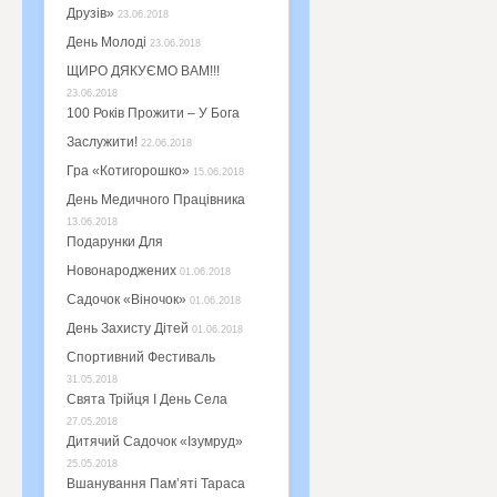
Друзів»
23.06.2018
День Молоді
23.06.2018
ЩИРО ДЯКУЄМО ВАМ!!!
23.06.2018
100 Років Прожити – У Бога
Заслужити!
22.06.2018
Гра «Котигорошко»
15.06.2018
День Медичного Працівника
13.06.2018
Подарунки Для
Новонароджених
01.06.2018
Садочок «Віночок»
01.06.2018
День Захисту Дітей
01.06.2018
Спортивний Фестиваль
31.05.2018
Свята Трійця І День Села
27.05.2018
Дитячий Садочок «Ізумруд»
25.05.2018
Вшанування Пам’яті Тараса