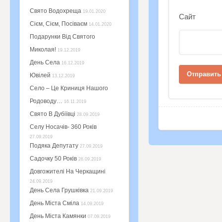
Свято Водохреща
19.01.2020
Сайт
Сієм, Сієм, Посіваєм
14.01.2020
Подарунки Від Святого
Миколая!
19.12.2019
День Села
16.12.2019
Ювілей
13.12.2019
Село – Це Криниця Нашого
Родоводу…
16.11.2019
Свято В Дубіївці
28.09.2019
Селу Носачів- 360 Років
27.09.2019
Подяка Депутату
27.09.2019
Садочку 50 Років
26.09.2019
Довгожителі На Черкащині
24.09.2019
День Села Грушківка
21.09.2019
День Міста Сміла
14.09.2019
День Міста Камянки
07.09.2019