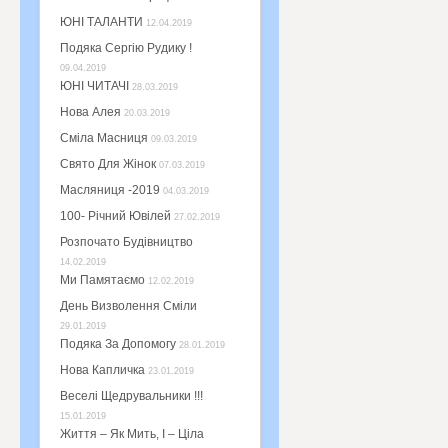
ЮНІ ТАЛАНТИ
12.04.2019
Подяка Сергію Рудику !
09.04.2019
ЮНІ ЧИТАЧІ
28.03.2019
Нова Алея
20.03.2019
Сміла Масниця
09.03.2019
Свято Для Жінок
07.03.2019
Масляниця -2019
04.03.2019
100- Річний Ювілей
27.02.2019
Розпочато Будівництво
14.02.2019
Ми Памятаємо
12.02.2019
День Визволення Сміли
29.01.2019
Подяка За Допомогу
28.01.2019
Нова Капличка
23.01.2019
Веселі Щедрувальники !!!
15.01.2019
Життя – Як Мить, І – Ціла